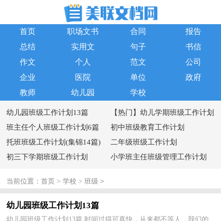
首页
职场文书
合同
报告
总结
实用文
句子
书信
作文
个人
范文
公司
企业
医院
单位
政府
教师
幼儿园
学校
幼儿园班级工作计划13篇
【热门】幼儿学期班级工作计划
班主任个人班级工作计划6篇
四篇
初中班级教育工作计划
托班班级工作计划(集锦14篇)
二年级班级工作计划
初三下学期班级工作计划
小学班主任班级管理工作计划
>
当前位置：
首页
>
学校
>
班级
幼儿园班级工作计划13篇
幼儿园班级工作计划13篇 时间过得可真快，从来都不等人，我们的