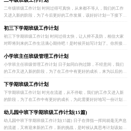
二年级班级工作计划
二年级班级工作计划 时间过得可真快，从来都不等人，我们的工作
又进入新的阶段，为了今后更好的工作发展，该好好计划一下接下来
的工作了！什么样的计划才是有效的呢？以下是小编收集整...
初三下学期班级工作计划
初三下学期班级工作计划 时间过得太快，让人猝不及防，相信大家
对即将到来的工作生活满心期待吧！是时候开始写计划了。你所接触
过的计划都是什么样子的呢？下面是小编帮大家整理的...
小学班主任班级管理工作计划
小学班主任班级管理工作计划 日子如同白驹过隙，不经意间，我们
的工作又进入新的阶段，为了在工作中有更好的成长，来为以后的工
作做一份计划吧。计划怎么写才能发挥它最大的作用呢？...
下学期班级工作计划
下学期班级工作计划 时光在流逝，从不停歇，我们的工作又进入新
的阶段，为了在工作中有更好的成长，为此需要好好地写一份计划
了。好的计划都具备一些什么特点呢？以下是小编为大家收...
幼儿园中班下学期班级工作计划(15篇)
幼儿园中班下学期班级工作计划(15篇) 日子在弹指一挥间就毫无声息
的流逝，又将迎来新的工作，新的挑战，是时候认真思考计划该如何