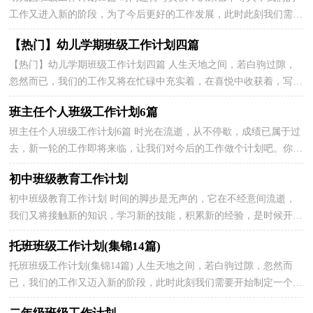
工作又进入新的阶段，为了今后更好的工作发展，此时此刻我们需要
开始做一个计划。好的计划都具备一些什么特点呢？以下...
【热门】幼儿学期班级工作计划四篇
【热门】幼儿学期班级工作计划四篇 人生天地之间，若白驹过隙，
忽然而已，我们的工作又将在忙碌中充实着，在喜悦中收获着，写一
份计划，为接下来的工作做准备吧！好的计划都具备一些什么...
班主任个人班级工作计划6篇
班主任个人班级工作计划6篇 时光在流逝，从不停歇，成绩已属于过
去，新一轮的工作即将来临，让我们对今后的工作做个计划吧。你所
接触过的计划都是什么样子的呢？下面是小编精心整理的...
初中班级教育工作计划
初中班级教育工作计划 时间的脚步是无声的，它在不经意间流逝，
我们又将接触新的知识，学习新的技能，积累新的经验，是时候开始
制定计划了。那么我们该怎么去写计划呢？下面是小编整理...
托班班级工作计划(集锦14篇)
托班班级工作计划(集锦14篇) 人生天地之间，若白驹过隙，忽然而
已，我们的工作又迈入新的阶段，此时此刻我们需要开始制定一个计
划。什么样的计划才是好的计划呢？以下是小编帮大家整...