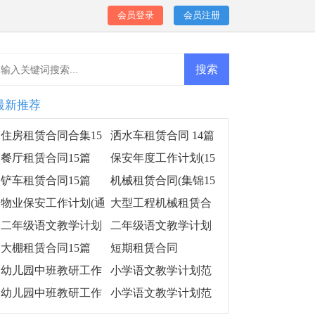
会员登录
会员注册
最新推荐
住房租赁合同合集15
洒水车租赁合同 14篇
篇
餐厅租赁合同15篇
保安年度工作计划(15
篇)
铲车租赁合同15篇
机械租赁合同(集锦15
篇)
物业保安工作计划(通
大型工程机械租赁合
用15篇)
同
二年级语文教学计划
二年级语文教学计划
范文(15篇)
范文汇编15篇
大棚租赁合同15篇
短期租赁合同
幼儿园中班教研工作
小学语文教学计划范
计划
文(15篇)
幼儿园中班教研工作
小学语文教学计划范
计划集合14篇
文15篇