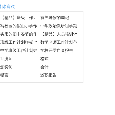
猜你喜欢
【精品】班级工作计
有关暑假的周记
划模板汇编8篇
写校园的假山小学作
中学政治教研组学期
文
工作计划
实用的初中春节的作
【精品】人员培训计
文集锦三篇
划三篇
班级工作计划模板七
数学老师工作计划范
篇
文汇编九篇
中学班级工作计划锦
学校开学自查报告
集五篇
经济师
格式
颁奖词
会计
赠言
述职报告