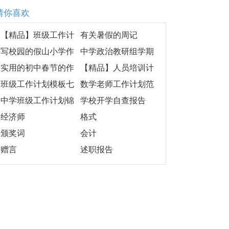
猜你喜欢
【精品】班级工作计
有关暑假的周记
划模板汇编8篇
写校园的假山小学作
中学政治教研组学期
文
工作计划
实用的初中春节的作
【精品】人员培训计
文集锦三篇
划三篇
班级工作计划模板七
数学老师工作计划范
篇
文汇编九篇
中学班级工作计划锦
学校开学自查报告
集五篇
经济师
格式
颁奖词
会计
赠言
述职报告