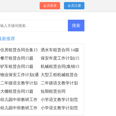
会员登录
会员注册
最新推荐
住房租赁合同合集15
洒水车租赁合同 14篇
篇
餐厅租赁合同15篇
保安年度工作计划(15
篇)
铲车租赁合同15篇
机械租赁合同(集锦15
篇)
物业保安工作计划(通
大型工程机械租赁合
用15篇)
同
二年级语文教学计划
二年级语文教学计划
范文(15篇)
范文汇编15篇
大棚租赁合同15篇
短期租赁合同
幼儿园中班教研工作
小学语文教学计划范
计划
文(15篇)
幼儿园中班教研工作
小学语文教学计划范
计划集合14篇
文15篇