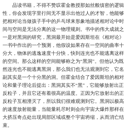
品读书籍，不得不赞叹霍金教授那如丝般缜密的逻辑
性，你会发现字里行间无不显示出他过人的才智，他能够
把相对论当做孩子手中的乒乓球来形象地描述相对论中时
间与空间是无法分离的这一物理规则。书中的伟大成就之
一是对黑洞的研究，黑洞最开始是爱因斯坦在《相对论》
一书中作出的一个预测，他假设如果存在一空间的曲率十
分大，物体的逃逸速度十分快，快到连光也不能逃离这样
的空间。那么这样的空间能够称之为“黑洞”。但他认为既
然连光也不能逃离黑洞，那么我们也无法观测到它，它名
副其实是一个十分黑的洞。但霍金结合了爱因斯坦的相对
论和量子理论后提出：黑洞其实不“黑”，它能够放射出正
反粒子，并且它还有着很高的温度。正因为它放射出的正
反粒子互相湮灭了，所以我们很难观测到它。黑洞以极高
的速度放射能量，当能量耗尽时则会向宇宙大爆炸那样在
大挤压奇点处出现局部区域或整个宇宙坍缩，从而消亡结
束。