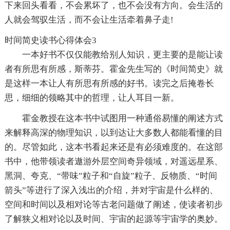
下来回头看看，不会累坏了，也不会没有方向。会生活的
人就会驾驭生活，而不会让生活牵着鼻子走!
时间简史读书心得体会3
一本好书不仅仅能教给别人知识，更主要的是能让读
者有所思有所感，斯蒂芬。霍金先生写的《时间简史》就
是这样一本让人有所思有所感的好书。读完之后掩卷长
思，细细的领略其中的哲理，让人耳目一新。
霍金教授在这本书中试图用一种通俗易懂的阐述方式
来解释高深的物理知识，以到达让大多数人都能看懂的目
的。尽管如此，这本书看起来还是有必须难度的。在这部
书中，他带领读者遨游外层空间奇异领域，对遥远星系、
黑洞、夸克、“带味”粒子和“自旋”粒子、反物质、“时间
箭头”等进行了深入浅出的介绍，并对宇宙是什么样的、
空间和时间以及相对论等古老问题做了阐述，使读者初步
了解狭义相对论以及时间、宇宙的起源等宇宙学的奥妙。