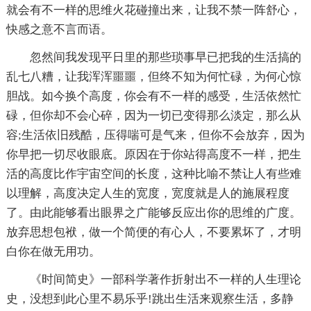
就会有不一样的思维火花碰撞出来，让我不禁一阵舒心，
快感之意不言而语。
忽然间我发现平日里的那些琐事早已把我的生活搞的
乱七八糟，让我浑浑噩噩，但终不知为何忙碌，为何心惊
胆战。如今换个高度，你会有不一样的感受，生活依然忙
碌，但你却不会心碎，因为一切已变得那么淡定，那么从
容;生活依旧残酷，压得喘可是气来，但你不会放弃，因为
你早把一切尽收眼底。原因在于你站得高度不一样，把生
活的高度比作宇宙空间的长度，这种比喻不禁让人有些难
以理解，高度决定人生的宽度，宽度就是人的施展程度
了。由此能够看出眼界之广能够反应出你的思维的广度。
放弃思想包袱，做一个简便的有心人，不要累坏了，才明
白你在做无用功。
《时间简史》一部科学著作折射出不一样的人生理论
史，没想到此心里不易乐乎!跳出生活来观察生活，多静