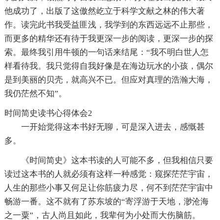
他成功了，出版了这傲然屹立于科学文献之林的伟大著
作。读完此书我受益匪浅，我学到的东西远远不止那些，
而更多的精华还有待于我更深一步的阅读，更深一步的探
索。最终我引用牛顿的一句话来结尾：“我不明白世人怎
样看待我。我只觉得自我好像是在海边玩水的小孩，偶尔
是到美丽的贝壳，就高兴不已。但应对真理的浩瀚大海，
我仍茫然不知”。
时间简史读书心得体会2
一开始觉得这本书好无聊，可是深入进去，感慨甚
多。
《时间简史》这本书读的人可能不多，但我相信只要
读过这本书的人就必须有这样一种感觉：窥探茫茫宇宙，
人生的那些小事又何足让你筋疲力尽，何不到茫茫宇宙中
畅游一番。这不就有了苏东坡的“寄浮游于天地，渺沧海
之一粟”，古人尚且如此，我辈何为小处而大伤脑筋。