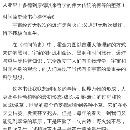
从亚里士多德到康德以来哲学的伟大传统的何等的堕落！
时间简史读书心得体会8
宇宙经过无数次的爆炸走向灭亡;又通过无数次爆炸，
留下残核而重生。
在《时间简史》中，霍金力图以普通人能理解的方式
来讲解黑洞、宇宙的起源和命运、黑洞和时间旅行、爆炸
与重生等科普知识，完全改变了人们有关物理学、宇宙和
时间本身的观念，向人们展现了当代有关宇宙的最重要的
科学思想。
这本书让我联想到很多的事情，世界万物的形成，人
类及各种动植物的最初形态-成长-发展-衰亡的过程和轮
回;就像草，世界的每个角落都能看到各种小草。它们在冬
天会枯萎、发黄甚至死去。但是，每年的春天一到我们又
能见到翠绿的草原，正是应验了一句古诗：野火烧不尽，
春风吹又生。试想这不也是一种死亡后的重生吗?